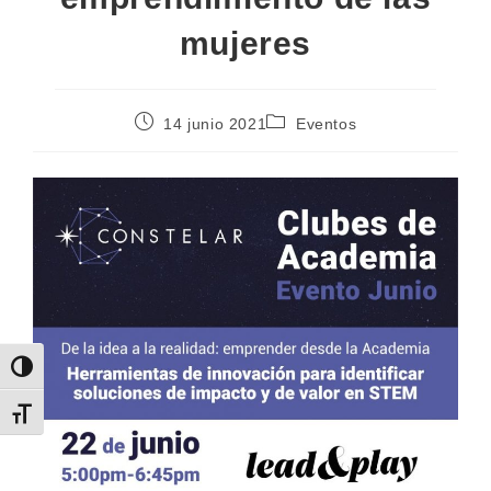
mujeres
14 junio 2021
Eventos
Alternar alto contraste
Alternar tamaño de letra