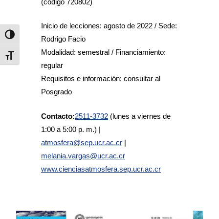
(código 720802)
Inicio de lecciones: agosto de 2022 / Sede:
Alternar alto contraste
Rodrigo Facio
Modalidad: semestral / Financiamiento:
Alternar tamaño de letra
regular
Requisitos e información: consultar al
Posgrado
Contacto:
2511-3732
(lunes a viernes de
1:00 a 5:00 p. m.) |
atmosfera@sep.ucr.ac.cr
|
melania.vargas@ucr.ac.cr
www.cienciasatmosfera.sep.ucr.ac.cr