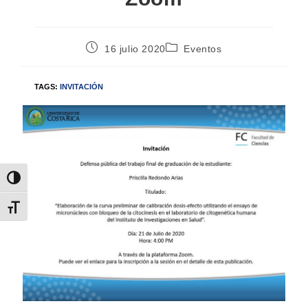
16 julio 2020
Eventos
TAGS:
INVITACIÓN
Alternar alto contraste
Alternar tamaño de letra