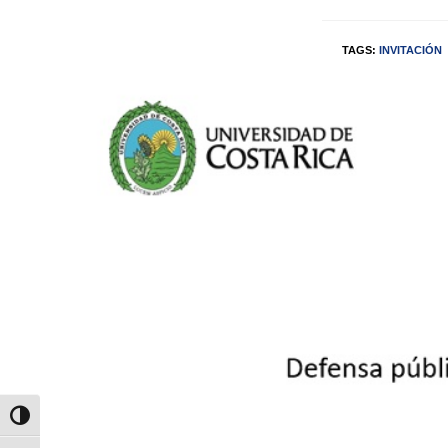
TAGS:
INVITACIÓN
Alternar alto contraste