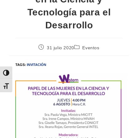
Tecnología para el
Desarrollo
31 julio 2020
Eventos
TAGS:
INVITACIÓN
Alternar alto contraste
Alternar tamaño de letra