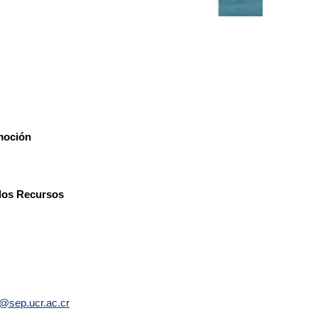
moción
 los Recursos
e@sep.ucr.ac.cr