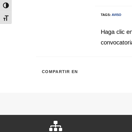
Alternar alto contraste
TAGS:
AVISO
Alternar tamaño de letra
Haga clic e
convocatori
COMPARTIR EN