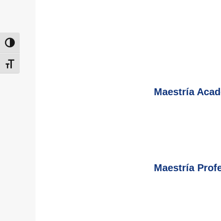
Alternar alto contraste
Alternar tamaño de letra
Maestría Acad
Maestría Profe