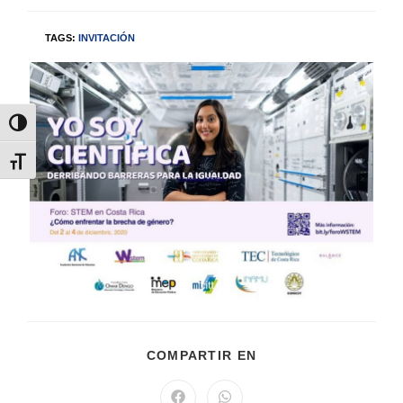
TAGS:
INVITACIÓN
Alternar alto contraste
Alternar tamaño de letra
COMPARTIR EN