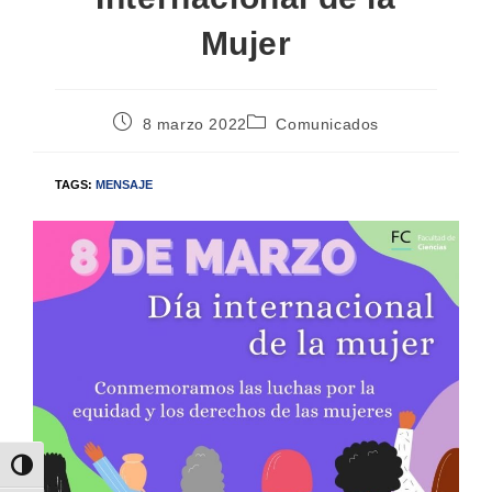
Mujer
8 marzo 2022
Comunicados
TAGS:
MENSAJE
Alternar alto contraste