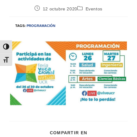
12 octubre 2020
Eventos
TAGS:
PROGRAMACIÓN
Alternar alto contraste
Alternar tamaño de letra
COMPARTIR EN