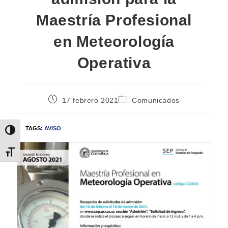
Maestría Profesional
en Meteorología
Operativa
17 febrero 2021
Comunicados
TAGS:
AVISO
Alternar alto contraste
Alternar tamaño de letra